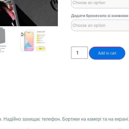
Додати бронескло зі знижкою 
Add to cart
н. Надійно захищає телефон. Бортики на камері та на екрані