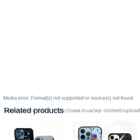
Media error: Format(s) not supported or source(s) not found
Related products
Завантажити файл: https://case.in.ua/wp-content/uplo
00:00